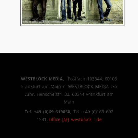
WESTBLOCK MEDIA,
Postfach 103344, 60103
Frankfurt am Main / WESTBLOCK MEDIA c/o
Lühr, Henschelstr. 32, 60314 Frankfurt am
Main
Tel. +49 (0)69 619050,
Tel. +49 (0)163 692
1331,
office [@] westblock . de