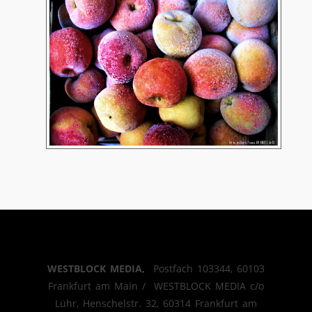
WESTBLOCK MEDIA,
Postfach 103344, 60103
Frankfurt am Main / WESTBLOCK MEDIA c/o
Lühr, Henschelstr. 32, 60314 Frankfurt am