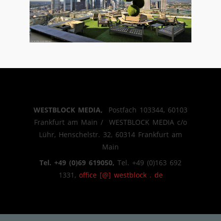
WESTBLOCK MEDIA,
Postfach 103344, 60103
Frankfurt am Main / WESTBLOCK MEDIA c/o
Lühr, Henschelstr. 32, 60314 Frankfurt am
Main
Tel. +49 (0)69 619050,
Tel. +49 (0)163 692
1331,
office [@] westblock . de