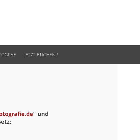
OTOGRAF
JETZT BUCHEN !
otografie.de
" und
etz: