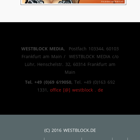
WESTBLOCK MEDIA,
Postfach 103344, 60103
Frankfurt am Main / WESTBLOCK MEDIA c/o
Lühr, Henschelstr. 32, 60314 Frankfurt am
Main
Tel. +49 (0)69 619050,
Tel. +49 (0)163 692
1331,
office [@] westblock . de
(C) 2016 WESTBLOCK.DE